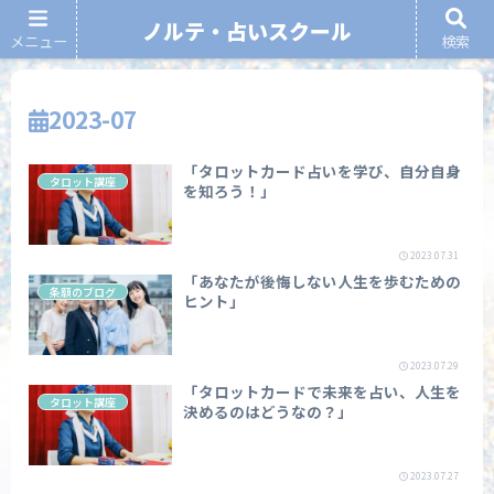
ノルテ・占いスクール
メニュー
検索
ノルテ・占いスクール
2023-07
「タロットカード占いを学び、自分自身
タロット講座
を知ろう！」
2023.07.31
「あなたが後悔しない人生を歩むための
条願のブログ
ヒント」
2023.07.29
「タロットカードで未来を占い、人生を
タロット講座
決めるのはどうなの？」
2023.07.27