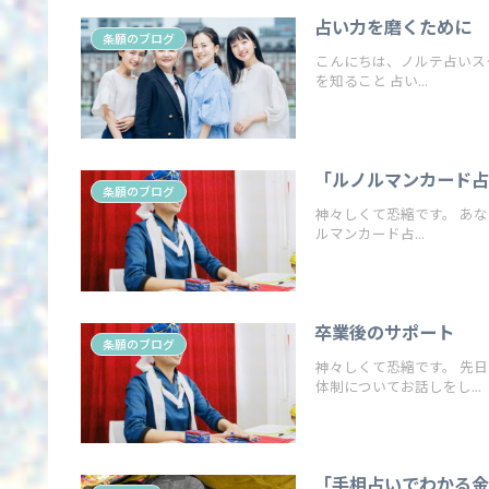
占い力を磨くために
条願のブログ
こんにちは、ノルテ占いスク
を知ること 占い...
「ルノルマンカード
条願のブログ
神々しくて恐縮です。 あなたは、今後の未来について不安を感じていませんか？ それならば、ルノ
ルマンカード占...
卒業後のサポート
条願のブログ
神々しくて恐縮です。 先日のルノルマンカード講座では、受講生の方の卒業後の具体的なサポート
体制についてお話しをし...
「手相占いでわかる