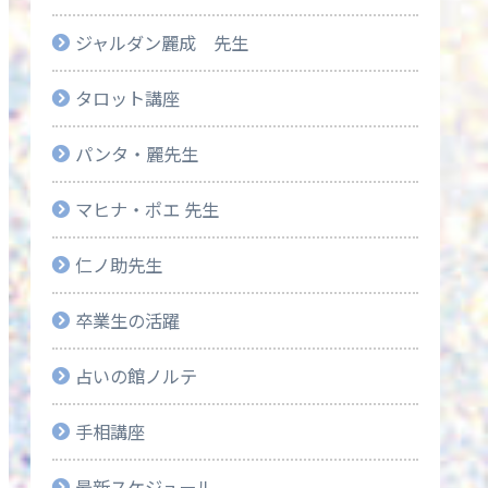
ジャルダン麗成 先生
タロット講座
パンタ・麗先生
マヒナ・ポエ 先生
仁ノ助先生
卒業生の活躍
占いの館ノルテ
手相講座
最新スケジュール