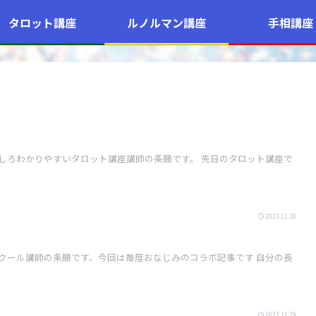
タロット講座
ルノルマン講座
手相講座
りやすいタロット講座講師の条願です。 先日のタロット講座で
2023.11.30
ール講師の条願です。今回は毎度おなじみのコラボ記事です 自分の長
2023.11.29