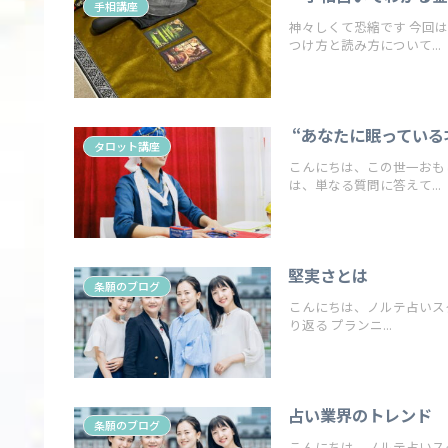
手相講座
神々しくて恐縮です 今回は、手相占いでお金運をアップする方法と、そのために必要な財運線の見
つけ方と読み方について...
“あなたに眠っている
タロット講座
こんにちは、この世一おもしろわか
は、単なる質問に答えて...
堅実さとは
条願のブログ
こんにちは、ノルテ占いスク
り返る プランニ...
占い業界のトレンド
条願のブログ
こんにちは、ノルテ占いスク