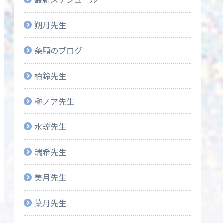
朔月先生
条願のブログ
柏鈴先生
榊ノア先生
水琉先生
瑞希先生
美月先生
葉月先生