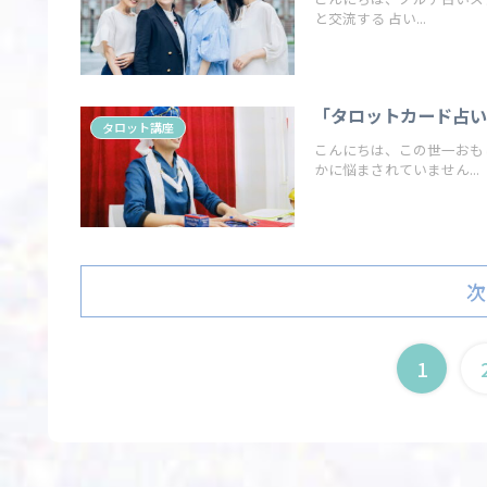
と交流する 占い...
「タロットカード占い
タロット講座
こんにちは、この世一おもしろわか
かに悩まされていません...
次
1