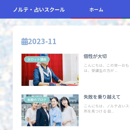
ノルテ・占いスクール
ホーム
2023-11
個性が大切
タロット講座
こんにちは、この世一おもしろわか
は、受講生の方が ...
失敗を乗り越えて
条願のブログ
こんにちは、ノルテ占いスク
所を見つける 自...