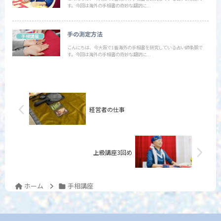
す。今回は海外の手相書の奇妙な翻訳に...
手の測定方法
手相講座
こんにちは、今大阪で1番海外の手相書を研究している占い師条願で
す。今回は海外の手相書の奇妙な翻訳に...
経営者の仕事
上級講座3回め
ホーム
手相講座