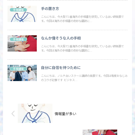
手の置き方
手相講座
こんにちは、今大阪で1番海外の手相書を研究している占い師条願で
す。今回は海外の手相書の奇妙な翻訳に...
なんか偉そうな人の手相
手相講座
こんにちは、今大阪で1番海外の手相書を研究している占い師条願で
す。今回は海外の手相書の奇妙な翻訳に...
自分に自信を持つために
手相講座
こんにちは、ノルテ占いスクール講師の条願です。今回は毎度おなじみ
のコラボ記事です ビジネス...
情報量が多い