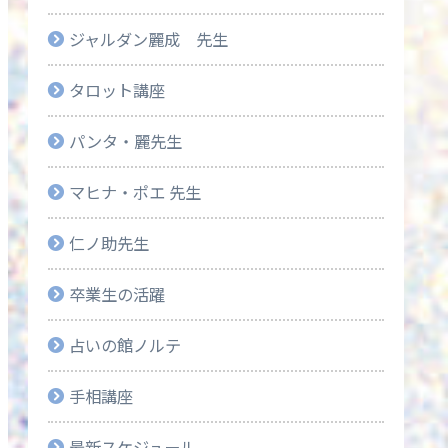
ジャルダン麗成 先生
タロット講座
パンタ・麗先生
マヒナ・ポエ 先生
仁ノ助先生
卒業生の活躍
占いの館ノルテ
手相講座
最新スケジュール