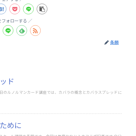
をフォローする
条願
ッド
ために