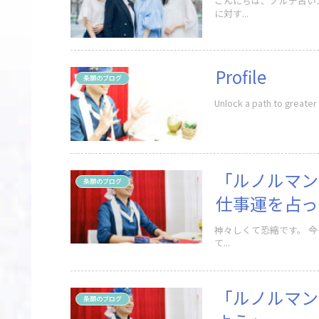
こんにちは、ノルテ占いス
に対す...
Profile
条願のブログ
Unlock a path to greater 
「ルノルマン
条願のブログ
仕事運を占っ
神々しくて恐縮です。 ――今日は、仕事運を占うためのルノルマンカード占いについてお話しさせ
て...
「ルノルマン
条願のブログ