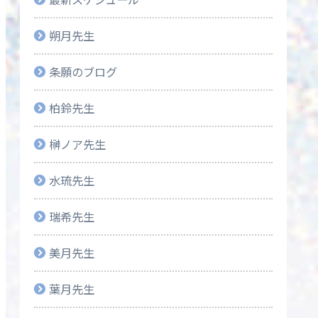
朔月先生
条願のブログ
柏鈴先生
榊ノア先生
水琉先生
瑞希先生
美月先生
葉月先生