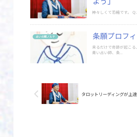
よう」
条願プロフィ
占いの館ノルテ
来るだけで奇跡が起こる
青い占い師、条...
タロットリーディングが上達