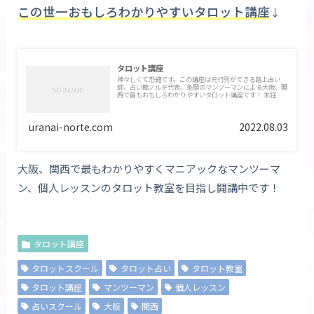
この世一おもしろわかりやすいタロット講座
↓
タロット講座
神々しくて恐縮です。この講座は元行列ができる路上占い
師、占い館ノルテ代表、条願のマンツーマンによる大阪、関
西で最もおもしろわかりやすいタロット講座です！ 未経験
の方から経験者でスキルアップしたい方まで、この世一わか
りやすくマニアックなカリキュラムです。
uranai-norte.com
2022.08.03
大阪、関西で最もわかりやすくマニアックなマンツーマ
ン、個人レッスンのタロット教室を目指し開講中です！
タロット講座
タロットスクール
タロット占い
タロット教室
タロット講座
マンツーマン
個人レッスン
占いスクール
大阪
関西