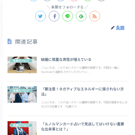
条願をフォローする
条願
関連記事
結婚に慎重な男性が増えている
条願のブログ
こんにちは、ノルテ占いスクール講師の条願です。今回は一緒に
YouTubeで活動をさせていただいてい...
「要注意！ネガティブなエネルギーに侵されない方
条願のブログ
法」
こんにちは、ノルテ占いスクール講師の条願です。今回は毎度おなじみ
のコラボ記事です 「仕事でス...
「ルノルマンカード占いで見逃してはいけない重要
条願のブログ
な出来事とは？」