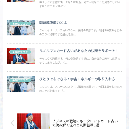
神々しくて恐縮です。 あなたは最近、何か大切なことを見落としてい
ませんか？ ルノルマン...
問題解決能力とは
条願のブログ
こんにちは、ノルテ占いスクール講師の条願です。今回は毎度おなじみ
のコラボ記事です 想像力を働...
ルノルマンカード占いがあなたの決断をサポート！
条願のブログ
神々しくて恐縮です。 何かを決断する際に、自分自身の思考に煮詰ま
ってしまうことがよく...
ひとりでもできる！宇宙エネルギーの取り入れ方
条願のブログ
こんにちは、ノルテ占いスクール講師の条願です。今回は毎度おなじみ
のコラボ記事です 「...
ビジネスの戦略にも！タロットカード占い
で読み解く流れと判断基準3選