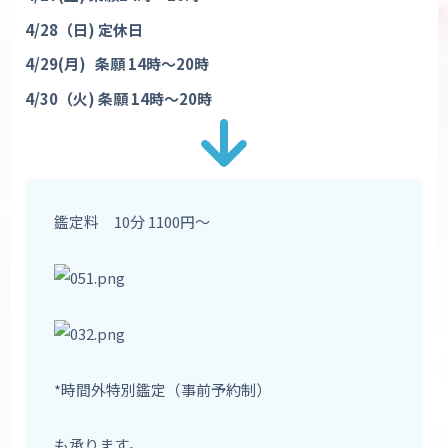
4/28
（日
)
定休日
4/29(
月
)
条願
14
時〜
20
時
4/30
（火
)
条願
14
時〜
20
時
鑑定料 10分 1100円〜
*時間外特別鑑定（事前予約制）
も承ります。