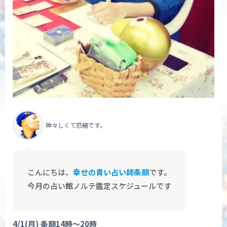
神々しくて恐縮です。
こんにちは、
幸せの青い占い師条願
です。
今月の占い館ノルテ
鑑定スケジュールです
4/1(
月
)
条願
14
時〜
20
時