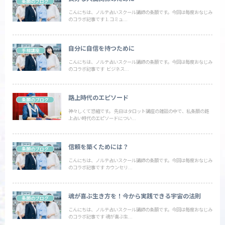
条願のブログ
こんにちは、ノルテ占いスクール講師の条願です。今回は毎度おなじみ
のコラボ記事です 1.コミュ...
自分に自信を持つために
手相講座
こんにちは、ノルテ占いスクール講師の条願です。今回は毎度おなじみ
のコラボ記事です ビジネス...
路上時代のエピソード
条願のブログ
神々しくて恐縮です。 先日はタロット講座の雑談の中で、私条願の路
上占い時代のエピソードについ...
信頼を築くためには？
条願のブログ
こんにちは、ノルテ占いスクール講師の条願です。今回は毎度おなじみ
のコラボ記事です カウンセリ...
魂が喜ぶ生き方を！今から実践できる宇宙の法則
条願のブログ
こんにちは、ノルテ占いスクール講師の条願です。今回は毎度おなじみ
のコラボ記事です 魂が喜ぶ生...