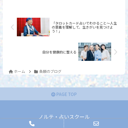
「タロットカード占いでわかること〜人生
の意義を理解して、生きがいを見つけよ
う！」
自分を健康的に整える
ホーム
条願のブログ
PAGE TOP
ノルテ・占いスクール
© 2022 ノルテ・占いスクール.