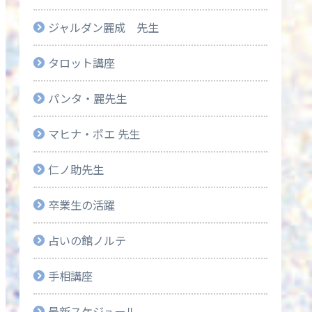
ジャルダン麗成 先生
タロット講座
パンタ・麗先生
マヒナ・ポエ 先生
仁ノ助先生
卒業生の活躍
占いの館ノルテ
手相講座
最新スケジュール