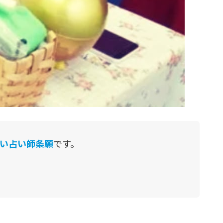
い占い師条願
です。