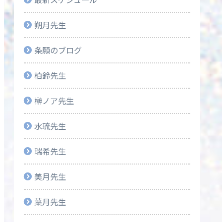
朔月先生
条願のブログ
柏鈴先生
榊ノア先生
水琉先生
瑞希先生
美月先生
葉月先生