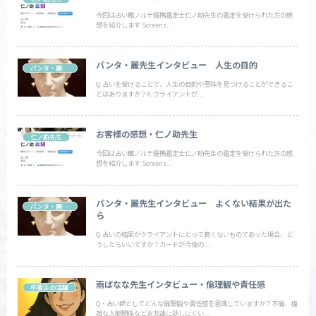
今回は占い館ノルテ提携鑑定士仁ノ助先生の鑑定を受けられた方の感
想を紹介します Screens...
パンタ・麗先生インタビュー 人生の目的
パンタ・麗先生
Q.占いを受けることで、人生の目的や意味を見つけることができるこ
とはありますか？A.クライアントが...
お客様の感想・仁ノ助先生
仁ノ助先生
今回は占い館ノルテ提携鑑定士仁ノ助先生の鑑定を受けられた方の感
想を紹介します Screens...
パンタ・麗先生インタビュー よくない結果が出た
パンタ・麗先生
ら
Q.占いの結果がクライアントにとって良くないものであった場合、ど
うしたらいいですか？カードが今後の...
雨ばなな先生インタビュー・倫理観や責任感
卒業生の活躍
Q・占い師としてどんな倫理観や責任感を意識していますか？不倫、複
雑な人間関係などお友達に話しにくい...