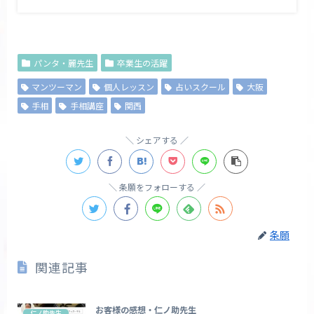
パンタ・麗先生
卒業生の活躍
マンツーマン
個人レッスン
占いスクール
大阪
手相
手相講座
関西
シェアする
条願をフォローする
条願
関連記事
お客様の感想・仁ノ助先生
仁ノ助先生