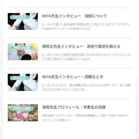
MIYA先生インタビュー 役割について
MIYA先生
Q・占いを通じた自分自身の役割は何だと考えていますか？モヤモヤし
た気持ちをスッキリさせ笑顔にするの...
関邦之先生インタビュー 直感や霊感を鍛える
卒業生の活躍
Q・占いにおける直感や霊感を鍛える方法はありますか？もちろんつな
がる問う意味からは経験からくるもの...
MIYA先生インタビュー・困難なとき
MIYA先生
Q・占いをする上で、最も困難を感じるのはどんな時ですか？占い内容
をなかなか受け入れてくれない時 ...
瑞希先生プロフィール・卒業生の活躍
卒業生の活躍
魂の両思いナビゲーター・瑞希先生🟣略歴とご挨拶「片想いのあの人
とどうしても両思いに...