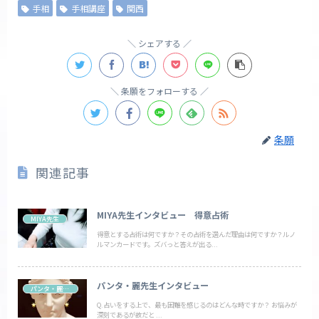
手相
手相講座
関西
シェアする
条願をフォローする
条願
関連記事
MIYA先生インタビュー 得意占術
MIYA先生
得意とする占術は何ですか？その占術を選んだ理由は何ですか？ルノ
ルマンカードです。ズバっと答えが出る...
パンタ・麗先生インタビュー
パンタ・麗先生
Q.占いをする上で、最も困難を感じるのはどんな時ですか？ お悩みが
深刻であるが故だと ...