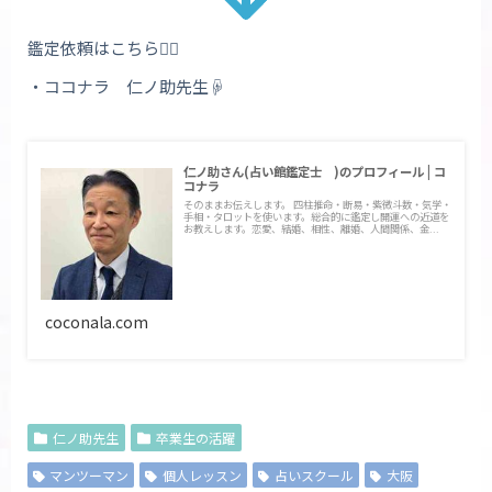
鑑定依頼はこちら💁‍♀️
・ココナラ 仁ノ助先生☟
仁ノ助さん(占い館鑑定士 )のプロフィール | コ
コナラ
そのままお伝えします。 四柱推命・断易・紫微斗数・気学・
手相・タロットを使います。総合的に鑑定し開運への近道を
お教えします。恋愛、結婚、相性、離婚、人間関係、金...
coconala.com
仁ノ助先生
卒業生の活躍
マンツーマン
個人レッスン
占いスクール
大阪