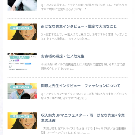
Q・占いを追求することでどんな時に成長や学びを感じることがありま
すか？瞬時に言葉が出るようになった...
雨ばなな先生インタビュー・鑑定で大切なこと
卒業生の活躍
Q・鑑定する上で、一番大切だと思うことは何ですか？常識「っぽいこ
と」をすべて排除し、まっさらな気持...
お客様の感想・仁ノ助先生
仁ノ助先生
今回は占い館ノルテ提携鑑定士仁ノ助先生の鑑定を受けられた方の感
想を紹介します Screens...
関邦之先生インタビュー ファッションについて
卒業生の活躍
Q・ファッションやメイクについてのこだわりはありますか？どのよう
なスタイルがお好きですか？自分らし...
収入魅力UPマニフェスター・雨 ばなな先生⭐️卒業
卒業生の活躍
生の活躍
【現実が変わるアドバイス】をお届けする【キャリアUP／お仕事開運
型】リーディングですはじめまして。...