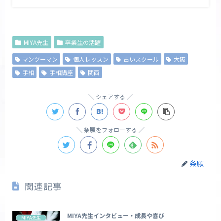
MIYA先生
卒業生の活躍
マンツーマン
個人レッスン
占いスクール
大阪
手相
手相講座
関西
シェアする
条願をフォローする
条願
関連記事
MIYA先生インタビュー・成長や喜び
MIYA先生