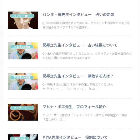
パンタ・麗先生インタビュー 占いの効果
パンタ・麗先生
Q.占いの効果を持続させるためには、クライアント自身がどのような
取り組みをすべきですか？A.出来れ...
関邦之先生インタビュー 占い結果について
卒業生の活躍
Q・占いの結果を鵜呑みにすることなく、クライアントが自分自身の人
生を切り開くための考え方はあります...
関邦之先生インタビュー 尊敬する人は？
卒業生の活躍
Q・尊敬する人は誰ですか？その理由を教えてください。
⇒「YOSHIKI」、「ローランド」、「GAC...
マヒナ・ポエ先生 プロフィール紹介
マヒナ・ポエ 先生
ハッピーオーラ解放タロティストマヒナ・ポエ先生🟣略歴とご挨拶
「苦しみや、煩...
MIYA先生インタビュー 役割について
MIYA先生