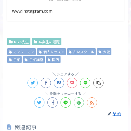
www.instagram.com
MIYA先生
卒業生の活躍
マンツーマン
個人レッスン
占いスクール
大阪
手相
手相講座
関西
シェアする
条願をフォローする
条願
関連記事