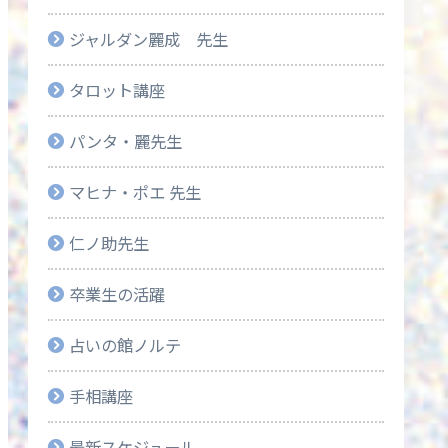
ジャルダン麗成 先生
タロット講座
パンタ・麗先生
マヒナ・ポエ 先生
仁ノ助先生
卒業生の活躍
占いの館ノルテ
手相講座
最新スケジュール