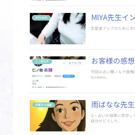
MIYA先生
MIYA先生
お客様の感想
仁ノ助先生
今回は占い館ノルテ提携
Screens...
雨ばなな先生
卒業生の活躍
Q・占いの結果に依存し
自分がどうした...