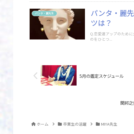
パンタ・麗先
パンタ・麗先生
ツは？
Q.恋愛運アップのため
のをひとつ...
5月の鑑定スケジュール
関邦之
ホーム
卒業生の活躍
MIYA先生