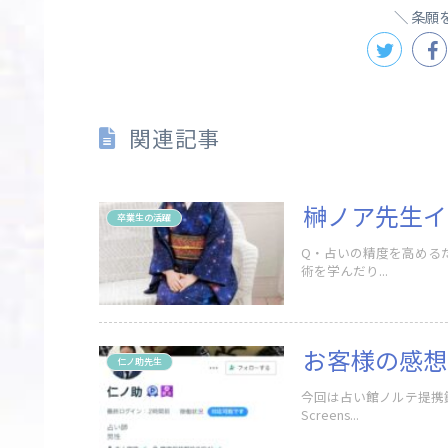
条願
関連記事
榊ノア先生イ
卒業生の活躍
Q・占いの精度を高める
術を学んだり...
お客様の感想
仁ノ助先生
今回は占い館ノルテ提携
Screens...