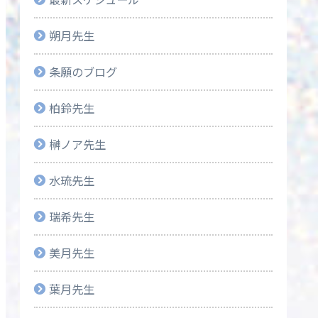
朔月先生
条願のブログ
柏鈴先生
榊ノア先生
水琉先生
瑞希先生
美月先生
葉月先生