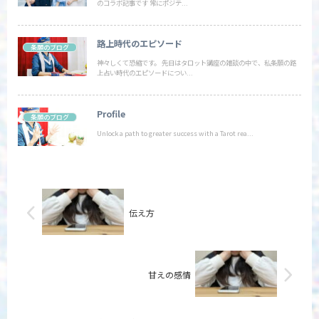
のコラボ記事です 常にポジテ...
路上時代のエピソード
条願のブログ
神々しくて恐縮です。 先日はタロット講座の雑談の中で、私条願の路
上占い時代のエピソードについ...
Profile
条願のブログ
Unlock a path to greater success with a Tarot rea...
伝え方
甘えの感情