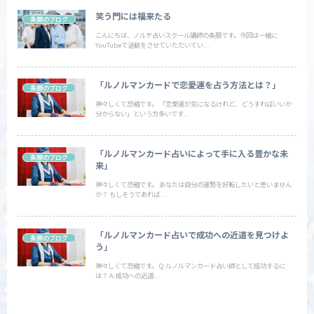
笑う門には福来たる
条願のブログ
こんにちは、ノルテ占いスクール講師の条願です。今回は一緒に
YouTubeで活動をさせていただいてい...
「ルノルマンカードで恋愛運を占う方法とは？」
条願のブログ
神々しくて恐縮です。 「恋愛運が気になるけれど、どうすればいいか
分からない」という方多いです...
「ルノルマンカード占いによって手に入る豊かな未
条願のブログ
来」
神々しくて恐縮です。 あなたは自分の運勢を好転したいと思いません
か？ もしそうであれば...
「ルノルマンカード占いで成功への近道を見つけよ
条願のブログ
う」
神々しくて恐縮です。 Q:ルノルマンカード占い師として成功するに
は？ A:成功への近道...