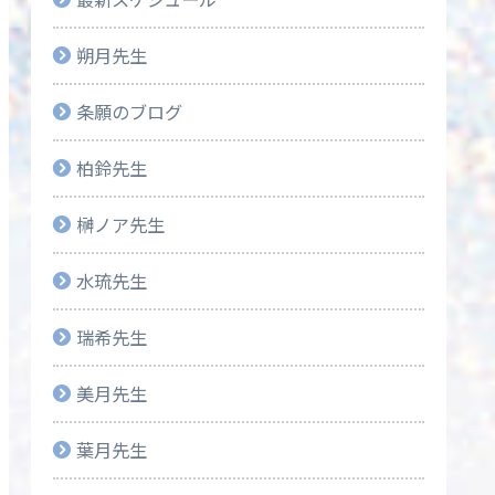
朔月先生
条願のブログ
柏鈴先生
榊ノア先生
水琉先生
瑞希先生
美月先生
葉月先生