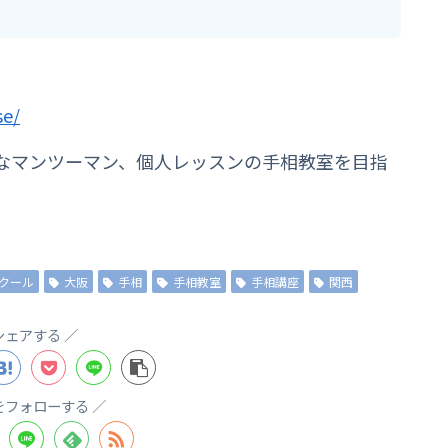
se/
なマンツーマン、個人レッスンの手相教室を目指
クール
大阪
手相
手相教室
手相講座
関西
シェアする
をフォローする