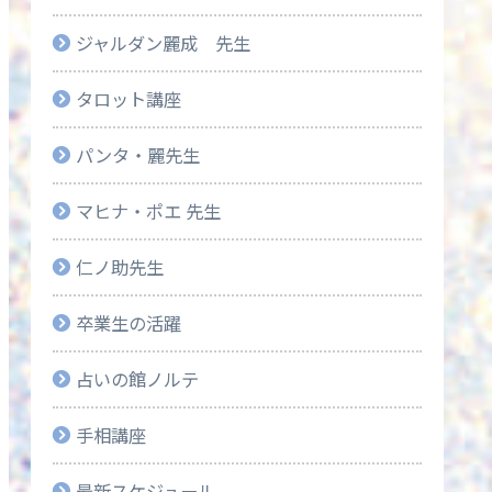
ジャルダン麗成 先生
タロット講座
パンタ・麗先生
マヒナ・ポエ 先生
仁ノ助先生
卒業生の活躍
占いの館ノルテ
手相講座
最新スケジュール