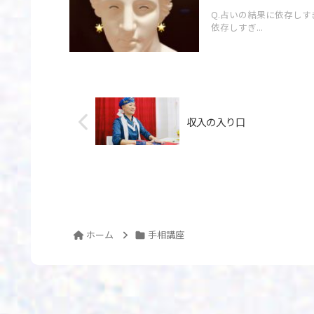
Q.占いの結果に依存し
依存しすぎ...
収入の入り口
ホーム
手相講座