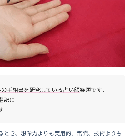
外の手相書を研究している占い師
条願です。
翻訳に
す
あるとき、想像力よりも実用的、常識、技術よりも