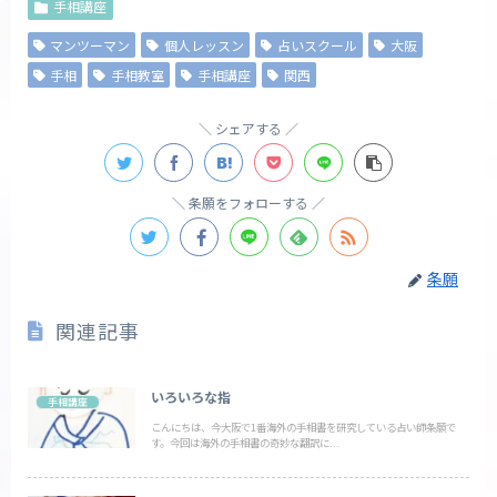
手相講座
マンツーマン
個人レッスン
占いスクール
大阪
手相
手相教室
手相講座
関西
シェアする
条願をフォローする
条願
関連記事
いろいろな指
手相講座
こんにちは、今大阪で1番海外の手相書を研究している占い師条願で
す。今回は海外の手相書の奇妙な翻訳に...