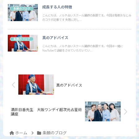
成長する人の特徴
条願のブログ
こんにちは、ノルテ占いスクール講師の条願です。今回は毎度おなじみ
のコラボ記事です 失敗に対し...
真のアドバイス
条願のブログ
こんにちは、ノルテ占いスクール講師の条願です。今回は一緒に
YouTubeで活動をさせていただいてい...
真のアドバイス
酒井日香先生 大阪ワンデイ超次元占星術
講座
ホーム
条願のブログ